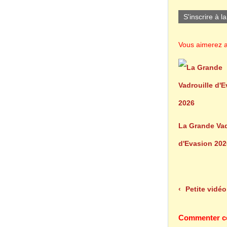
S'inscrire à l
Vous aimerez a
La Grande Vad
d'Evasion 202
Petite vidé
Commenter cet