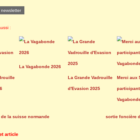
a newsletter
ussi :
La Vagabonde 2026
rouille
La Grande Vadrouille
Merci aux 
6
d'Evasion 2025
participant
Vagabonde
o de la suisse normande
sortie foncière 
 article