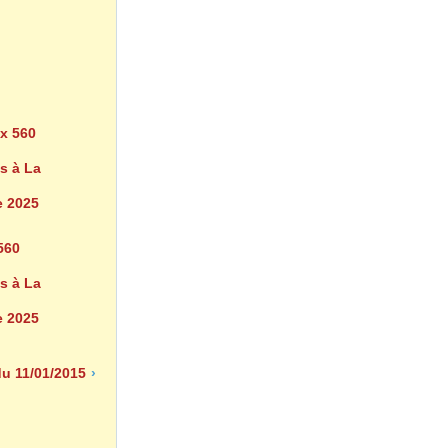
560
s à La
 2025
du 11/01/2015
›