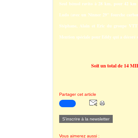
Seul bémol ravito à 28 km, pour 42 km d
Ludo (avec un Ninner 29" fourche carbon
Stéphane, Alain et Eric du groupe VTT 
Mention spéciale pour Eddy
qui a décoré 
Soit un total de 14 MIB
Partager cet article
S'inscrire à la newsletter
Vous aimerez aussi :