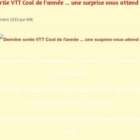
rtie VTT Cool de l'année ... une surprise vous attend 
embre 2015 par MIB
is de septembre, nous avons organisé 11 sorties VTT Cool et avons a
120 participants !
ette raison que nous vous invitons ce dimanche 20 déc afin de parti
ème et dernière sortie VTT Cool de l'année.
e lieu de rendez-vous se situe sur le parking de la piscine à 8h50 p
9h00.