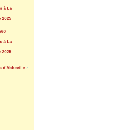
560
s à La
 2025
a d'Abbeville
›