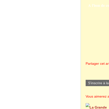
A l'issu de c
Partager cet art
S'inscrire à l
Vous aimerez a