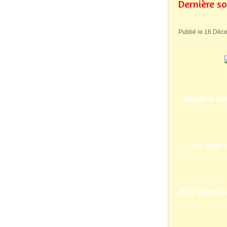
Dernière so
Publié le 16 Déc
Depuis le mo
C'est pour c
Pour rappel, l