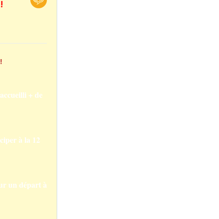
!
ccueilli + de
ciper à la 12
our un départ à