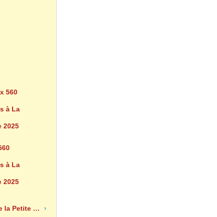
560
s à La
 2025
Merci aux 300 participants de la Petite Vadrouille
›