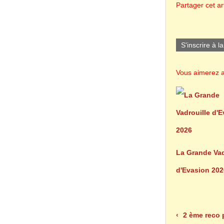
Partager cet art
S'inscrire à l
Vous aimerez a
La Grande Vad
d'Evasion 202
2 ème reco 