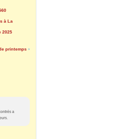
560
s à La
 2025
de printemps
›
contrés a
eurs.