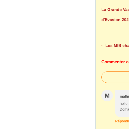
La Grande Vad
d'Evasion 202
Les MIB ch
Commenter cet
M
malhe
hello
Domart
Répond