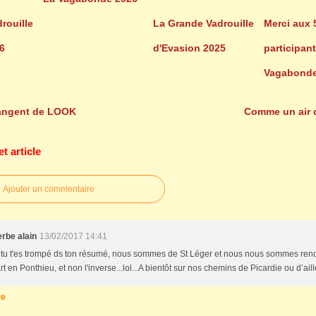
rouille
La Grande Vadrouille
Merci aux 
6
d'Evasion 2025
participant
Vagabonde
angent de LOOK
Comme un air 
 article
Ajouter un commentaire
rbe alain
13/02/2017 14:41
, tu t'es trompé ds ton résumé, nous sommes de St Léger et nous nous sommes ren
 en Ponthieu, et non l'inverse...lol...A bientôt sur nos chemins de Picardie ou d’aill
re