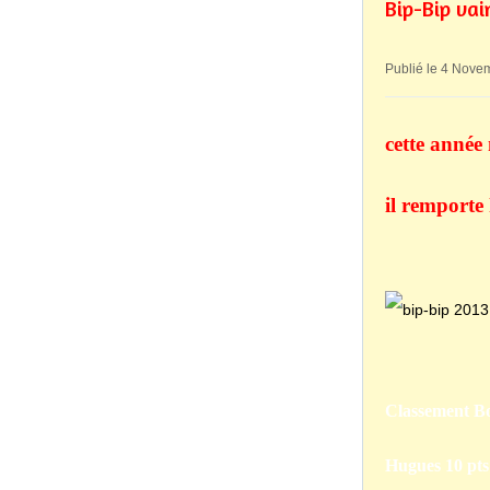
Bip-Bip va
Publié le 4 Nove
cette année 
il remporte
Classement Bo
Hugues 10 pts 