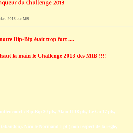
inqueur du Challenge 2013
mbre 2013 par MIB
notre Bip-Bip était trop fort ....
 haut la main le Challenge 2013 des MIB !!!!
uttencourt :
Bip-Bip 20 pts,
Alain II 18 pts,
Le Go 17 pts,
(abandon), Nico le Normand 1 pt ( non respect de la régle,