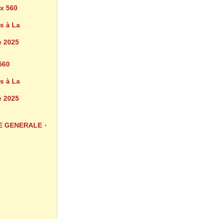
560
s à La
 2025
E GENERALE
›