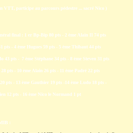
son VTT, participe au parcours pédestre ... sacré Nico )
éral final : 1 er Bp-B
ip 80 pts - 2 ème Alain II 74 pts
1 pts -
4 ème Hugues 59 pts
- 5
ème Thibaut 44 pts
o 43 pts -
7 ème Stéphane 34 pts -
8 ème Steven 31 pts
 28 pts - 10
ème Alain 26 pts -
11 ème Padré 22 pts
20 pts -
13 ème Gauthier 19 pts -
14 ème Ludo 18 pts -
ien 12 pts - 16 ème Nico le Normand 1 pt
 MIB :