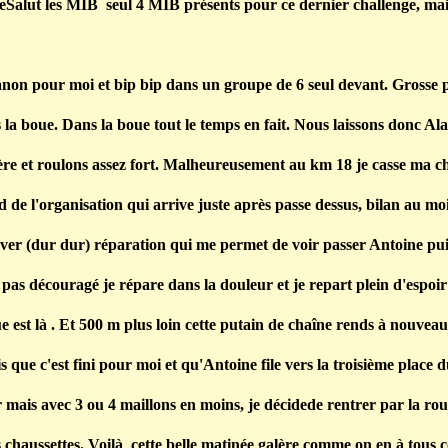
Salut les MIB seul 4 MIB présents pour ce dernier challenge, mai
non pour moi et bip bip dans un groupe de 6 seul devant. Grosse p
 la boue. Dans la boue tout le temps en fait. Nous laissons donc Ala
ère et roulons assez fort. Malheureusement au km 18 je casse ma c
d de l'organisation qui arrive juste après passe dessus, bilan au mo
ver (dur dur) réparation qui me permet de voir passer Antoine pui
pas découragé je répare dans la douleur et je repart plein d'espoir
e est là . Et 500 m plus loin cette putain de chaîne rends à nouveau
s que c'est fini pour moi et qu'Antoine file vers la troisième place d
r mais avec 3 ou 4 maillons en moins, je décidede rentrer par la rou
 chaussettes. Voilà cette belle matinée galère comme on en à tous 