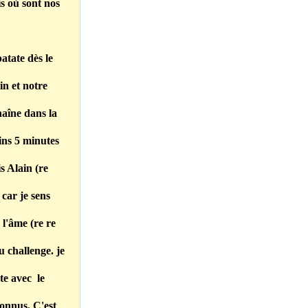
s où sont nos
atate dès le
in et notre
haîne dans la
ins 5 minutes
s Alain (re
 car je sens
 l'âme (re re
u challenge. je
te avec le
connus. C'est