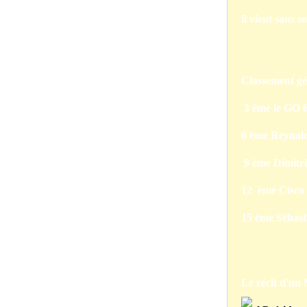
il vient sans 
Classement gén
3 ème le GO 6
6 ème Reynald
9 ème Dimitri
12 ème Cisco 
15 ème Sébast
Le récit d'un