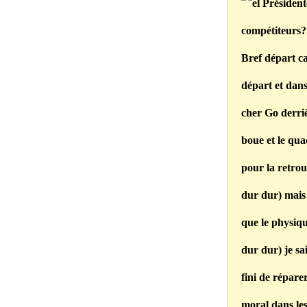
compétiteurs?
Bref départ ca
départ et dans
cher Go derri
boue et le qua
pour la retrou
dur dur) mais 
que le physiqu
dur dur) je sai
fini de répare
moral dans les