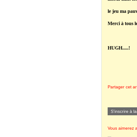
le jeu ma pauv
Merci à tous l
HUGH.....!
Partager cet art
S'inscrire à l
Vous aimerez a