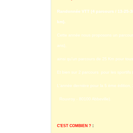
Randonnée VTT (4 parcours / 13-25-3
km).
Cette année nous proposons un parcours 
ans),
ainsi qu'un parcours de 25 Km pour tous 
Et bien sur 2 parcours pour les sportif
L'année dernière pour la 5 ème édition, 
Rouvroy - 80100 Abbeville).
:
C'EST COMBIEN ?