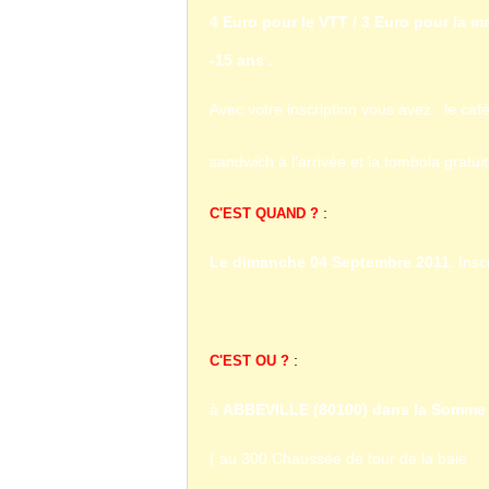
4 Euro pour le VTT / 3 Euro pour la
ma
-15 ans .
Avec votre inscription vous avez : le caf
sandwich à l'arrivée et la tombola gratu
:
C'EST QUAND ?
Le dimanche 04 Septembre 2011
. Ins
:
C'EST OU ?
à
ABBEVILLE (80100) dans la Somme
( au 300 Chaussée de
tour de la baie